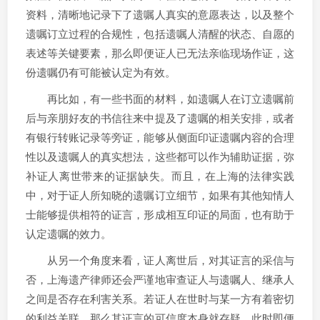
资料，清晰地记录下了遗嘱人真实的意愿表达，以及整个
遗嘱订立过程的合规性，包括遗嘱人清醒的状态、自愿的
表述等关键要素，那么即便证人已无法亲临现场作证，这
份遗嘱仍有可能被认定为有效。
再比如，有一些书面的材料，如遗嘱人在订立遗嘱前
后与亲朋好友的书信往来中提及了遗嘱的相关安排，或者
有银行转账记录等旁证，能够从侧面印证遗嘱内容的合理
性以及遗嘱人的真实想法，这些都可以作为辅助证据，弥
补证人离世带来的证据缺失。而且，在上海的法律实践
中，对于证人所知晓的遗嘱订立细节，如果有其他知情人
士能够提供相符的证言，形成相互印证的局面，也有助于
认定遗嘱的效力。
从另一个角度来看，证人离世后，对其证言的采信与
否，上海遗产律师还会严谨地审查证人与遗嘱人、继承人
之间是否存在利害关系。若证人在世时与某一方有着密切
的利益关联，那么其证言的可信度本身就存疑，此时即便