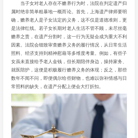
当子女对老人存在不赡养行为时，法院在判定遗产归
属时绝非简单粗暴地一概而论。首先，上海遗产律师要明
确，赡养老人是子女法定的义务，这不仅是道德准则，更
是法律红线。若子女长期对老人生活不管不顾，未尽丝毫
赡养之责，在遗产分割时，这一行为无疑会成为重大不利
因素。法院会细致审查赡养义务的履行情况，从日常生活
照料、经济支持到精神慰藉等多维度考量。例如，有些子
女虽未直接给予老人金钱，但长期陪伴身边，操持家务、
就医陪护，这便是积极履行赡养义务的体现；反之，那些
数年不闻不问，即便偶尔给些财物，也难以弥补情感与日
常照料的缺失，在遗产分配上便会大打折扣。