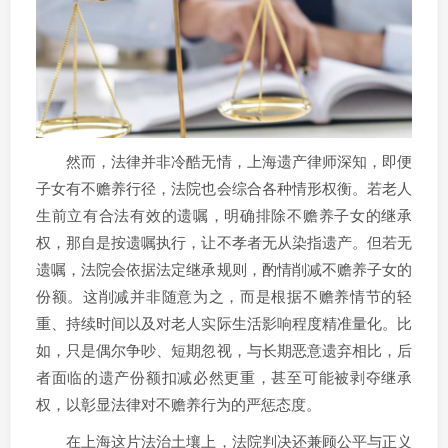
然而，法律并非冷酷无情，上海遗产律师深知，即便
子女有不赡养行径，法院也会综合各种情形权衡。若老人
生前立有合法有效的遗嘱，明确排除不赡养子女的继承
权，那自是按遗嘱执行，让不孝者无从染指遗产。但若无
遗嘱，法院会依据法定继承规则，酌情削减不赡养子女的
份额。这削减并非随意为之，而是根据不赡养情节的轻
重、持续时间以及对老人实际生活影响程度精准量化。比
如，只是偶尔争吵、短期忽视，与长期恶意遗弃相比，后
者面临的遗产份额扣减必然更重，甚至可能被剥夺继承
权，以彰显法律对不赡养行为的严惩态度。
在上海这片法治土壤上，法院判决还兼顾公平与正义