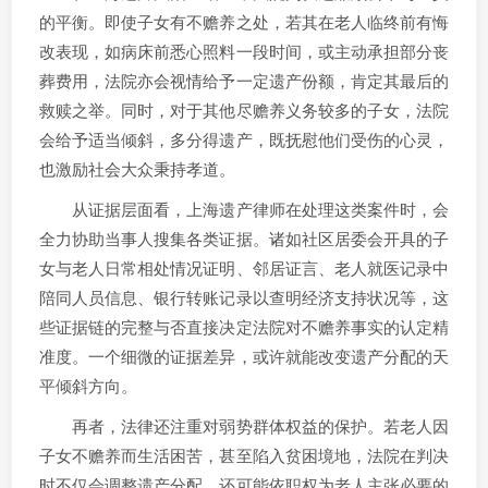
的平衡。即使子女有不赡养之处，若其在老人临终前有悔
改表现，如病床前悉心照料一段时间，或主动承担部分丧
葬费用，法院亦会视情给予一定遗产份额，肯定其最后的
救赎之举。同时，对于其他尽赡养义务较多的子女，法院
会给予适当倾斜，多分得遗产，既抚慰他们受伤的心灵，
也激励社会大众秉持孝道。
从证据层面看，上海遗产律师在处理这类案件时，会
全力协助当事人搜集各类证据。诸如社区居委会开具的子
女与老人日常相处情况证明、邻居证言、老人就医记录中
陪同人员信息、银行转账记录以查明经济支持状况等，这
些证据链的完整与否直接决定法院对不赡养事实的认定精
准度。一个细微的证据差异，或许就能改变遗产分配的天
平倾斜方向。
再者，法律还注重对弱势群体权益的保护。若老人因
子女不赡养而生活困苦，甚至陷入贫困境地，法院在判决
时不仅会调整遗产分配，还可能依职权为老人主张必要的