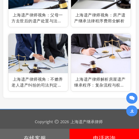
上海遗产律师视角：父母一
上海遗产律师视角：房产遗
方去世后的遗产处置与法律
产继承法律程序费用全解析
考量
上海遗产律师视角：不赡养
上海遗产律师解析房屋遗产
老人遗产纠纷的司法判定剖
继承程序：复杂流程与权益
析
保障
Copyright
2026
上海遗产继承律师
在线客服
电话咨询
沪ICP备2024092023号
安全运行
897
天