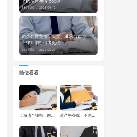
下的法律与情感交织
980 阅读 ，
2025-06-12
房产处置之道：买卖、继承与赠与，沪
上律师剖析何者更优
969 阅读 ，
2025-05-29
随便看看
上海遗产律师：解析遗嘱订立的多元方式与关键要点
遗产争夺战：不尽赡养义务者，能否分得一杯羹？